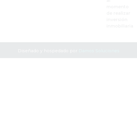
al
momento
de realizar
inversión
inmobiliaria
Diseñado y hospedado por
Damos Soluciones