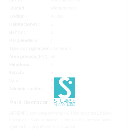
Barrio :
Via Guatiguara
Ciudad :
Piedecuesta
Código :
A0209
Habitaciones :
3
Baños :
2
Parqueadero :
1
Tipo consignación :
Arriendo
Area privada (Mt²) :
56
Miradores :
1
Estrato :
4
Valor :
$1.300.000
Administración :
$166.000
Para destacar
ARRIENDO apto para estrenar de 3 habitaciones 2 baños
balcon piso 3 zona social en construcción ven y conocelo
agenda tu cita gratis somos situarse