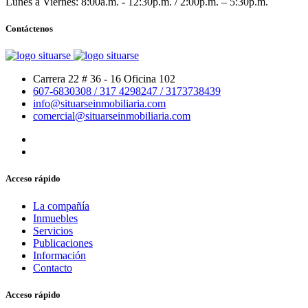
Lunes a Viernes: 8:00a.m. - 12:30p.m. / 2:00p.m. – 5:30p.m.
Contáctenos
Carrera 22 # 36 - 16 Oficina 102
607-6830308
/ 317 4298247
/ 3173738439
info@situarseinmobiliaria.com
comercial@situarseinmobiliaria.com
Acceso rápido
La compañía
Inmuebles
Servicios
Publicaciones
Información
Contacto
Acceso rápido